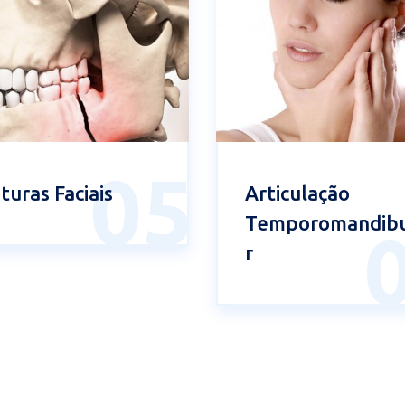
05
turas Faciais
Articulação
Temporomandibu
r