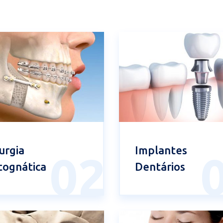
urgia
Implantes
02
tognática
Dentários